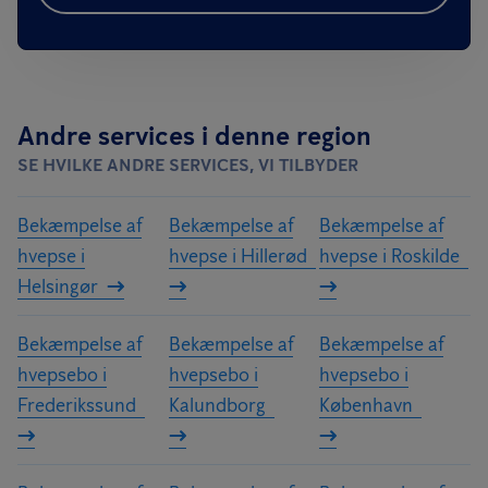
Andre services i denne region
SE HVILKE ANDRE SERVICES, VI TILBYDER
Bekæmpelse af
Bekæmpelse af
Bekæmpelse af
hvepse i
hvepse i Hillerød
hvepse i Roskilde
Helsingør
Bekæmpelse af
Bekæmpelse af
Bekæmpelse af
hvepsebo i
hvepsebo i
hvepsebo i
Frederikssund
Kalundborg
København