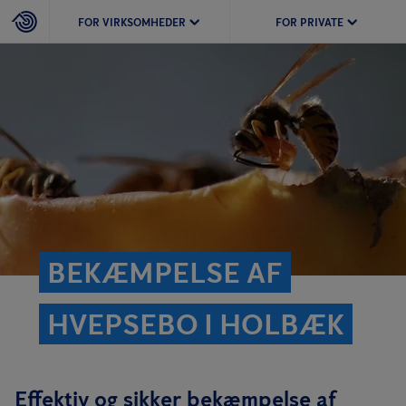
FOR VIRKSOMHEDER
FOR PRIVATE
BEKÆMPELSE AF
HVEPSEBO I HOLBÆK
Effektiv og sikker bekæmpelse af