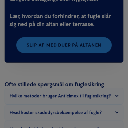
Lær, hvordan du forhindrer, at fugle slår
sig ned på din altan eller terrasse.
SLIP AF MED DUER PÅ ALTANEN
Ofte stillede spørgsmål om fuglesikring
Hvilke metoder bruger Anticimex til fuglesikring?
Hos Anticimex tilbyder vi en bred vifte af muligheder til
Hvad koster skadedyrsbekæmpelse af fugle?
fuglesikring. Udover traditionelle afskrækningsmidler som
fuglepigge
og
fangst
, tilbyder vi også elektroniske løsninger.
Prisen for fugle- eller duesikring afhænger af forskellige faktorer: