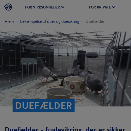
FOR VIRKSOMHEDER
FOR PRIVATE
Hjem
Bekæmpelse af duer og duesikring
Duefælder
DUEFÆLDER
Duefælder - fuglesikring, der er sikker