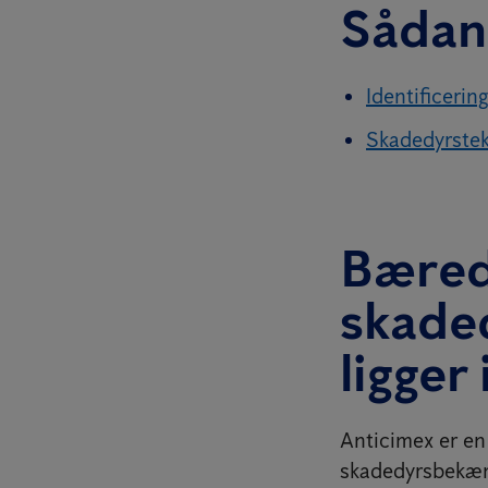
Sådan 
Identificerin
Skadedyrstekn
Bæred
skade
ligger
Anticimex er en 
skadedyrsbekæmp