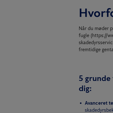
Hvorf
Når du møder pr
fugle (https://w
skadedyrsservice
fremtidige gent
5 grunde 
dig:
Avanceret te
skadedyrsbekæ