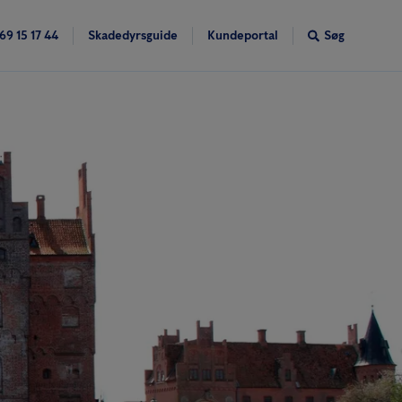
69 15 17 44
Skadedyrsguide
Kundeportal
Søg