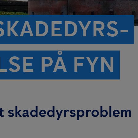
 SKADEDYRS­
SE PÅ FYN
it skadedyrsproblem