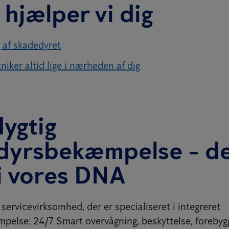
hjælper vi dig
g af skadedyret
iker altid lige i nærheden af dig
ygtig
dyrsbekæmpelse - d
 i vores DNA
servicevirksomhed, der er specialiseret i integreret
else: 24/7 Smart overvågning, beskyttelse, forebyg