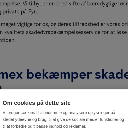
mpelse. Vi tilbyder en bred vifte af bæredygtige løsn
 private på Fyn.
meget vigtige for os, og deres tilfredshed er vores pri
 en kvalitets skadedyrsbekæmpelsesservice for at løse
mtiden.
imex bekæmper skad
n
ADEDYRENE EN CHANCE
Om cookies på dette site
Vi bruger cookies til at indsamle og analysere oplysninger på
 næststørste ø og en turistattraktion hele året run
stedet ydeevne og brug, til at give de sociale medier funktioner og
er en bemærkelsesværdig historisk, kulturel og kuns
til at forbedre og tilpasse indhold og reklamer.