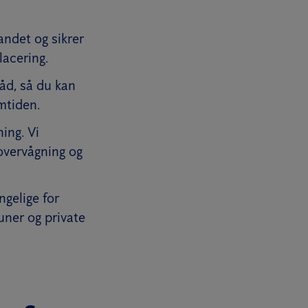
andet og sikrer
lacering.
åd, så du kan
mtiden.
ing. Vi
 overvågning og
gelige for
uner og private