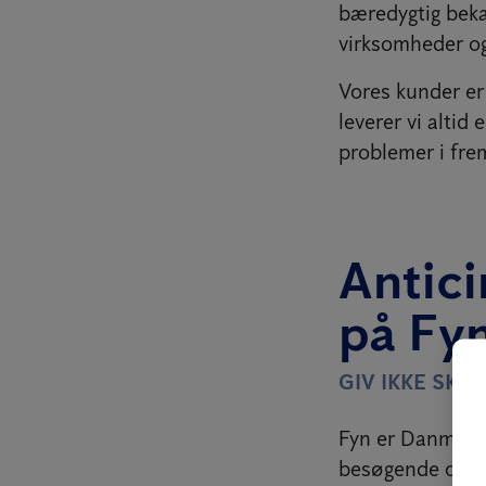
bæredygtig bekæ
virksomheder og
Vores kunder er 
leverer vi altid
problemer i fre
Antic
på Fy
GIV IKKE SK
Fyn er Danmarks
besøgende opdag