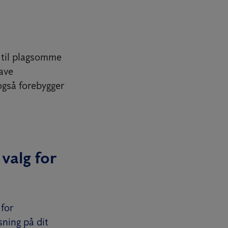
 til plagsomme
have
også forebygger
 valg for
 for
sning på dit