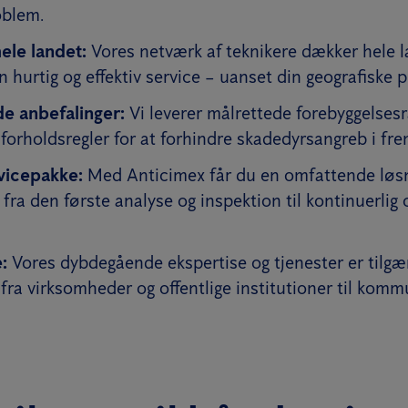
oblem.
hele landet:
Vores netværk af teknikere dækker hele l
 hurtig og effektiv service – uanset din geografiske p
e anbefalinger:
Vi leverer målrettede forebyggelsesr
 forholdsregler for at forhindre skadedyrsangreb i fre
vicepakke:
Med Anticimex får du en omfattende løsn
 fra den første analyse og inspektion til kontinuerlig
:
Vores dybdegående ekspertise og tjenester er tilgæn
 fra virksomheder og offentlige institutioner til komm