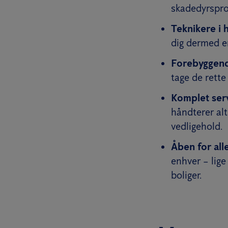
skadedyrspr
Teknikere i 
dig dermed en
Forebyggend
tage de rette
Komplet ser
håndterer alt
vedligehold.
Åben for alle
enhver – lige
boliger.