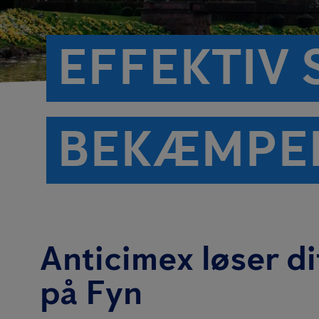
EFFEKTIV
BEKÆMPEL
Anticimex løser d
på Fyn