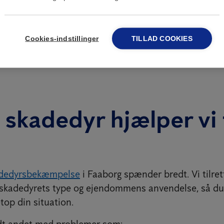
l stede i Danmark siden 1999 med et landsdækkende n
etyder, at vi kan kombinere international viden med l
Cookies-indstillinger
TILLAD COOKIES
er indsatser mod skadedyr i både helårsboliger, feri
 skadedyr hjælper vi 
dedyrsbekæmpelse
i Faaborg spænder bredt. Vi tilre
 skadedyrets type og ejendommens anvendelse, så du 
etop din situation.
ndt andet med problemer som: