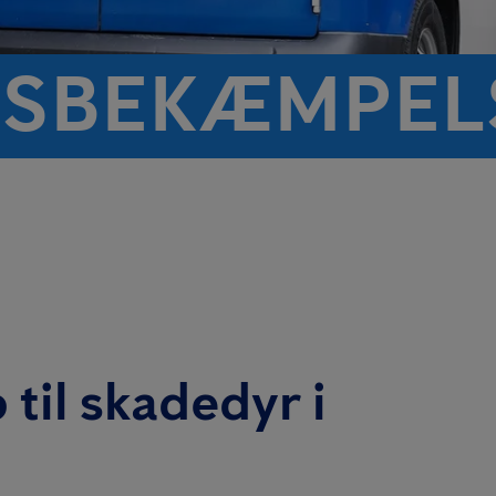
S­BEKÆMPELS
 til skadedyr i