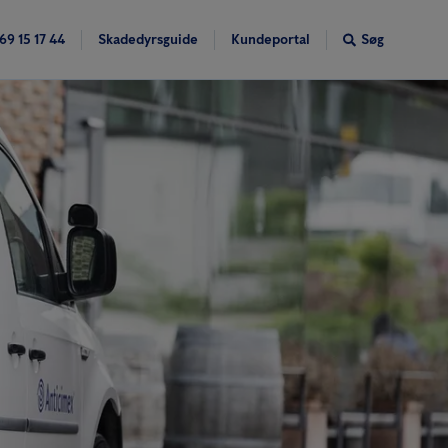
69 15 17 44
Skadedyrsguide
Kundeportal
Søg