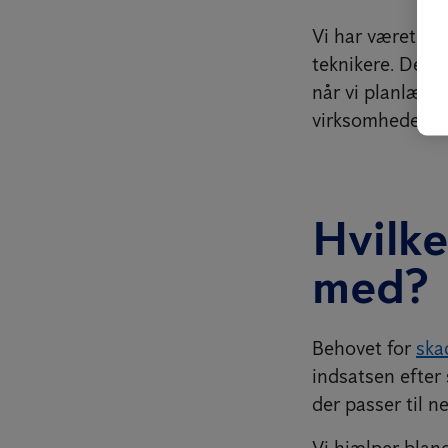
Vi har været ti
teknikere. Det b
når vi planlægg
virksomheder.
Hvilke
med?
Behovet for
ska
indsatsen efter
der passer til n
Vi hjælper bla