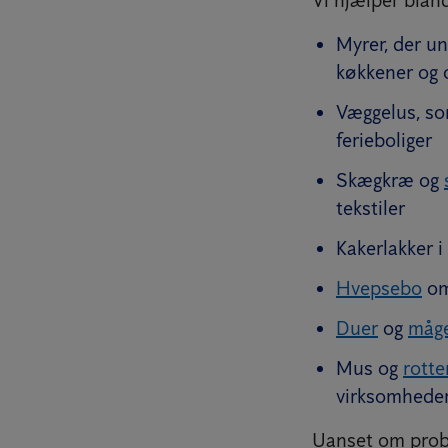
Myrer, der un
køkkener og
Væggelus, som
ferieboliger
Skægkræ og
tekstiler
Kakerlakker 
Hvepsebo
om
Duer
og
måge
Mus og
rotte
virksomhede
Uanset om proble