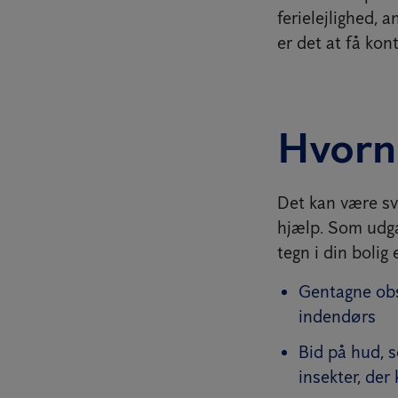
ferielejlighed, a
er det at få ko
Hvornå
Det kan være sv
hjælp. Som udgan
tegn i din bolig
Gentagne obs
indendørs
Bid på hud, s
insekter, der