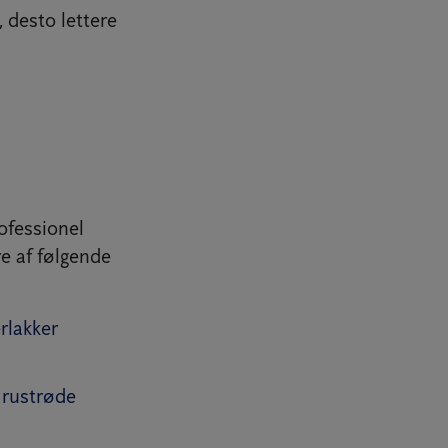
d, desto lettere
ofessionel
re af følgende
rlakker
 rustrøde