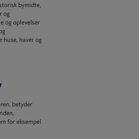
storisk bymidte,
r og
e og oplevelser
og
e huse, haver og
y
ren, betyder
anden,
som for eksempel