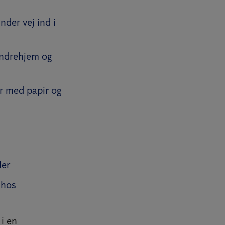
nder vej ind i
vandrehjem og
er med papir og
ler
 hos
 i en