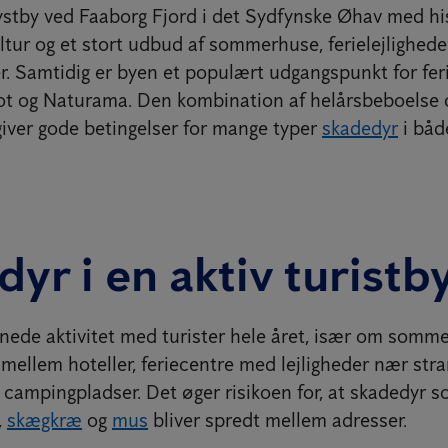
ystby ved Faaborg Fjord i det Sydfynske Øhav med hi
tur og et stort udbud af sommerhuse, ferielejlighede
. Samtidig er byen et populært udgangspunkt for feri
ot og Naturama. Den kombination af helårsbeboelse 
 giver gode betingelser for mange typer
skadedyr
i båd
yr i en aktiv turistb
de aktivitet med turister hele året, især om somme
mellem hoteller, feriecentre med lejligheder nær str
ampingpladser. Det øger risikoen for, at skadedyr 
,
skægkræ
og
mus
bliver spredt mellem adresser.