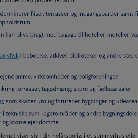
derminerer fliser, terrasser og indgangspartier samt fi
 opholdsrum
 kan blive bragt med bagage til hoteller, moteller, 
sølvfisk
i beboelse, arkiver, biblioteker og andre sted
i ejendomme, virksomheder og boligforeninger
kring terrasser, tagudhæng, skure og fællesarealer
r
, som skaber uro og forurener bygninger og udearea
r
i tekniske rum, lagerområder og andre bygningsdele
r og større ejendomme
met viser sig i din helårsbolig, i et sommerhus eller