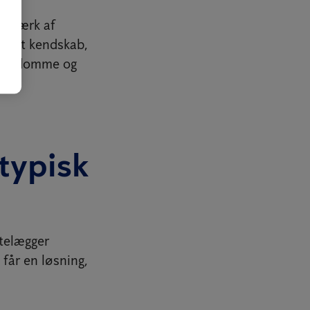
etværk af
okalt kendskab,
eejendomme og
typisk
ttelægger
får en løsning,