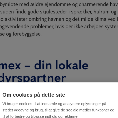
ke bymidte med ældre ejendomme og charmerende ha
suden finde gode skjulesteder i sprækker, hulrum og k
 aktiviteter omkring havnen og det milde klima ved 
lbagevendende problemer, hvis der ikke arbejdes syst
e og forebyggelse.
mex – din lokale
dyrspartner
rbejdet med skadedyr siden virksomheden blev grundla
Om cookies på dette site
ag mere end 12.000 medarbejdere i 22 lande. Den erfa
Vi bruger cookies til at indsamle og analysere oplysninger på
nnemprøvede og veldokumenterede løsninger, som tilp
stedet ydeevne og brug, til at give de sociale medier funktioner og
e byer som Faaborg.
til at forbedre og tilpasse indhold og reklamer.