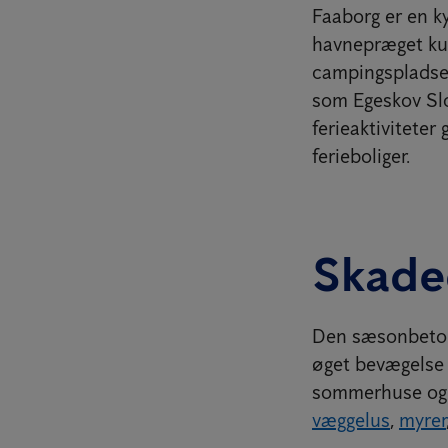
Faaborg er en k
havnepræget kul
campingspladser
som Egeskov Sl
ferieaktiviteter
ferieboliger.
Skaded
Den sæsonbetone
øget bevægelse 
sommerhuse og c
væggelus
,
myrer