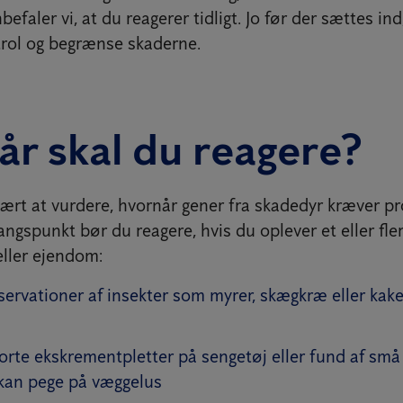
nbefaler vi, at du reagerer tidligt. Jo før der sættes in
ntrol og begrænse skaderne.
r skal du reagere?
ært at vurdere, hvornår gener fra skadedyr kræver pr
gspunkt bør du reagere, hvis du oplever et eller fle
 eller ejendom:
ervationer af insekter som myrer, skægkræ eller kake
orte ekskrementpletter på sengetøj eller fund af små
 kan pege på væggelus