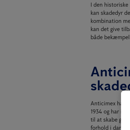
I den historis
kan skadedyr de
kombination med
kan det give ti
både bekæmpels
Antici
skade
Anticimex har a
1934 og har i d
til at skabe ge
forhold i dansk