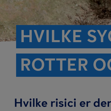
HVILKE S
ROTTER O
Hvilke risici er d