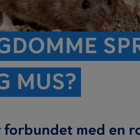
YGDOMME SP
G MUS?
er forbundet med en r