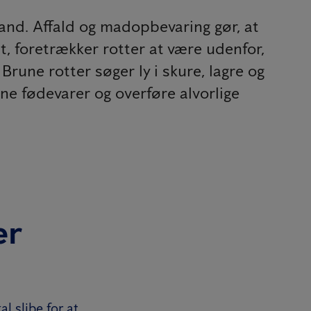
vand. Affald og madopbevaring gør, at
, foretrækker rotter at være udenfor,
rune rotter søger ly i skure, lagre og
ene fødevarer og overføre alvorlige
er
l slibe for at