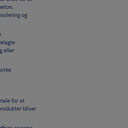
beton,
 isolering og
e
delagte
g eller
virke
riale for at
rodukter bliver
edføre enorme