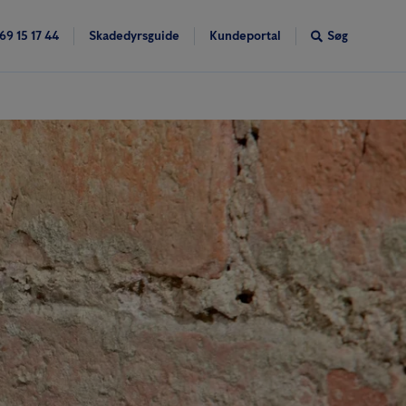
69 15 17 44
Skadedyrsguide
Kundeportal
Søg