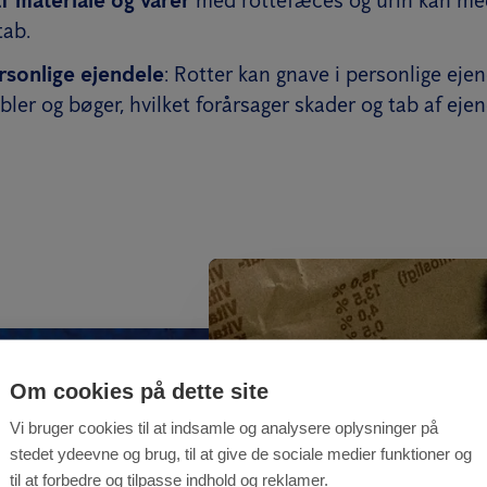
ab.
rsonlige ejendele
: Rotter kan gnave i personlige eje
bler og bøger, hvilket forårsager skader og tab af eje
Om cookies på dette site
Vi bruger cookies til at indsamle og analysere oplysninger på
stedet ydeevne og brug, til at give de sociale medier funktioner og
til at forbedre og tilpasse indhold og reklamer.