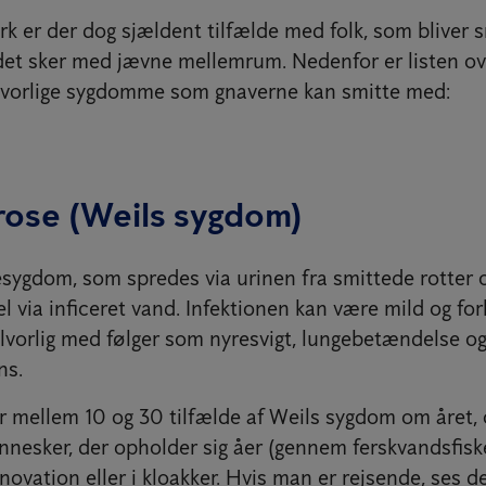
 er der dog sjældent tilfælde med folk, som bliver sm
det sker med jævne mellemrum. Nedenfor er listen o
lvorlige sygdomme som gnaverne kan smitte med:
rose (Weils sygdom)
esygdom, som spredes via urinen fra smittede rotter 
l via inficeret vand. Infektionen kan være mild og f
lvorlig med følger som nyresvigt, lungebetændelse o
ns.
r mellem 10 og 30 tilfælde af Weils sygdom om året, 
nesker, der opholder sig åer (gennem ferskvandsfisker
ovation eller i kloakker. Hvis man er rejsende, ses d