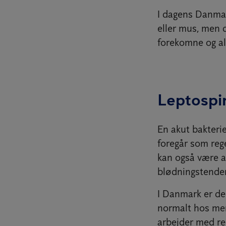
I dagens Danmark
eller mus, men 
forekomne og a
Leptospi
En akut bakteri
foregår som rege
kan også være a
blødningstende
I Danmark er de
normalt hos men
arbejder med ren