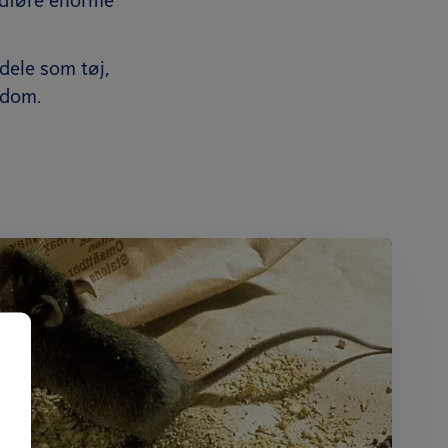
ndele som tøj,
ndom.