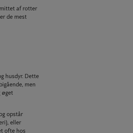
ittet af rotter
ver de mest
og husdyr. Dette
orbigående, men
g øget
og opstår
i), eller
et ofte hos