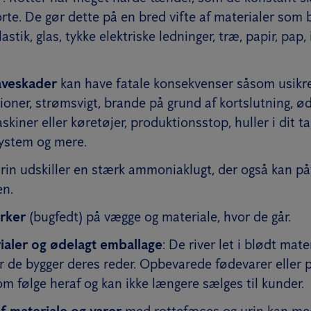
te. De gør dette på en bred vifte af materialer som 
stik, glas, tykke elektriske ledninger, træ, papir, pap,
aveskader
kan have fatale konsekvenser såsom usikr
ioner, strømsvigt, brande på grund af kortslutning, ø
skiner eller køretøjer, produktionsstop, huller i dit ta
system og mere.
Urin udskiller en stærk ammoniaklugt, der også kan på
en.
rker
(bugfedt) på vægge og materiale, hvor de går.
ialer og ødelagt emballage
: De river let i blødt mate
r de bygger deres reder. Opbevarede fødevarer eller p
m følge heraf og kan ikke længere sælges til kunder.
f materiale og varer
med rottefæces og urin kan m