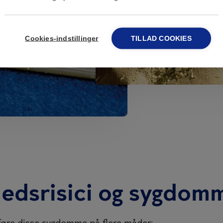
Cookies-indstillinger
TILLAD COOKIES
edsrisici og sygdom
føre disse sygdomme på flere måder: