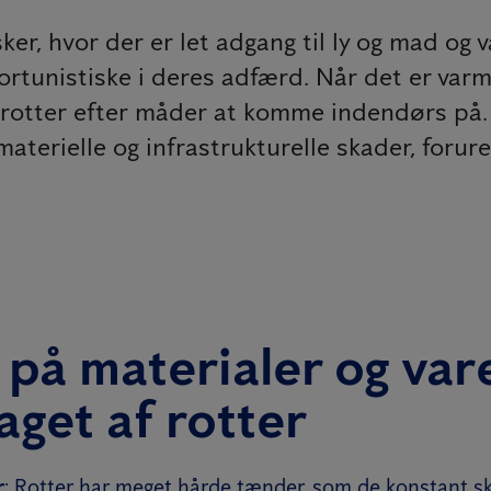
er, hvor der er let adgang til ly og mad og 
rtunistiske i deres adfærd. Når det er varmt
 rotter efter måder at komme indendørs på. B
aterielle og infrastrukturelle skader, forur
på materialer og var
aget af rotter
r
: Rotter har meget hårde tænder, som de konstant ska