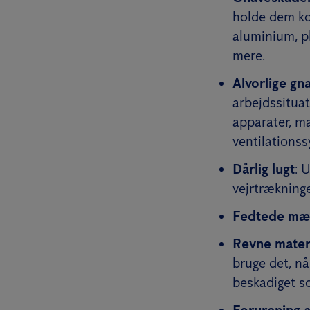
holde dem kor
aluminium, pla
mere.
Alvorlige gn
arbejdssituat
apparater, ma
ventilations
Dårlig lugt
: 
vejrtrækning
Fedtede mæ
Revne mater
bruge det, nå
beskadiget so
Forurening a