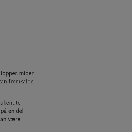
lopper, mider
 kan fremkalde
e ukendte
 på en del
kan være