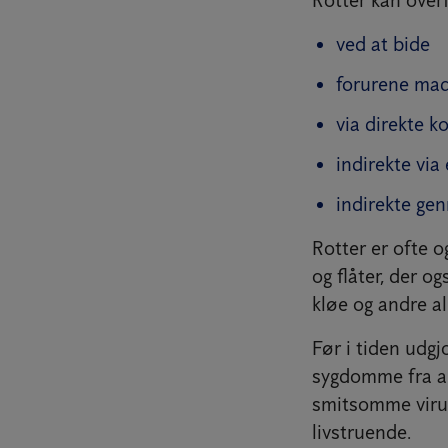
ved at bide
forurene mad
via direkte k
indirekte via
indirekte gen
Rotter er ofte 
og flåter, der 
kløe og andre al
Før i tiden udg
sygdomme fra an
smitsomme virus
livstruende.