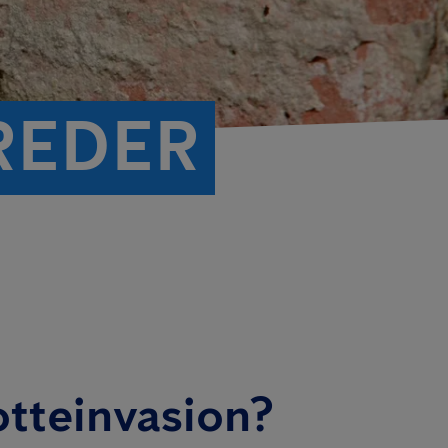
REDER
otteinvasion?