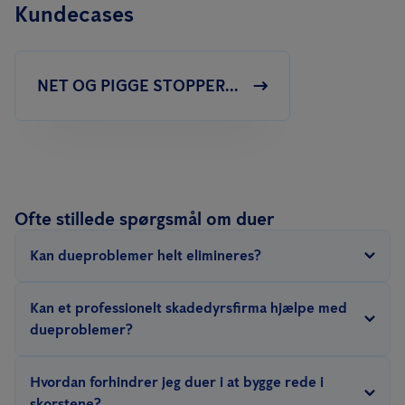
Kundecases
NET OG PIGGE STOPPER...
Ofte stillede spørgsmål om duer
Kan dueproblemer helt elimineres?
Fuldstændig eliminering af dueproblemer kan være
Kan et professionelt skadedyrsfirma hjælpe med
udfordrende, især i byområder. Men med en kombination af
dueproblemer?
effektive afskrækkende metoder og løbende vedligeholdelse kan
Ja, et professionelt skadedyrsfirma kan hjælpe med at vurdere
deres tilstedeværelse og påvirkning reduceres betydeligt.
Hvordan forhindrer jeg duer i at bygge rede i
omfanget af dueproblemet og levere effektive løsninger, der er
skorstene?