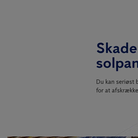
Skader
solpan
Du kan seriøst b
for at afskrækk