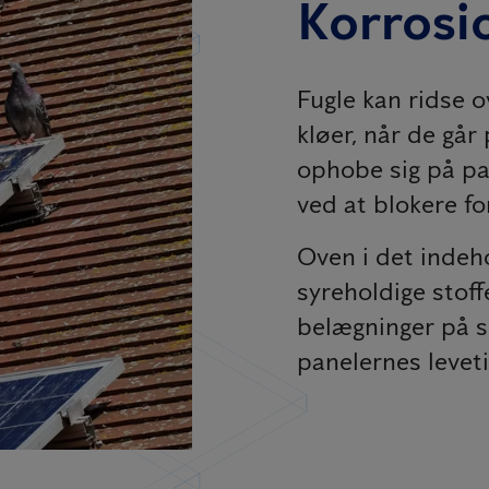
Korrosio
Fugle kan ridse 
kløer, når de går
ophobe sig på pa
ved at blokere for
Oven i det inde
syreholdige stof
belægninger på s
panelernes leveti