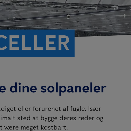
CELLER
e dine solpaneler
iget eller forurenet af fugle. Især
timalt sted at bygge deres reder og
at være meget kostbart.