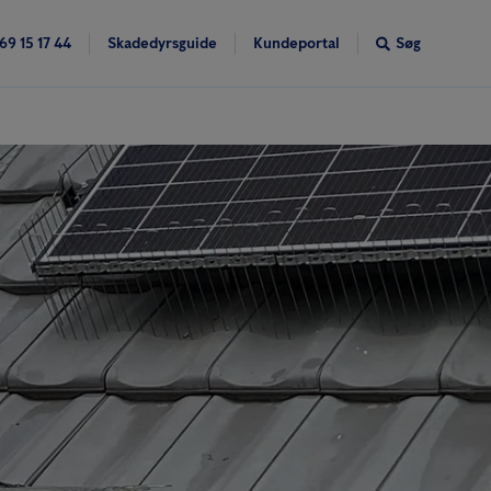
69 15 17 44
Skadedyrsguide
Kundeportal
Søg