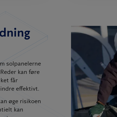
edning
em solpanelerne
 Reder kan føre
ket får
ndre effektivt.
kan øge risikoen
ntielt kan