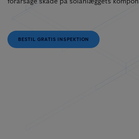
forårsage skade på solanlæggets kompon
BESTIL GRATIS INSPEKTION