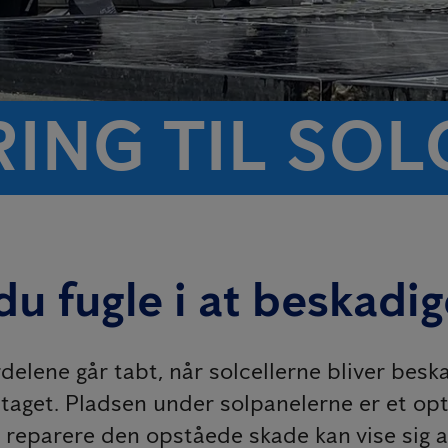
ING TIL SOL
u fugle i at beskadig
lene går tabt, når solcellerne bliver beskad
 taget. Pladsen under solpanelerne er et op
 reparere den opståede skade kan vise sig 