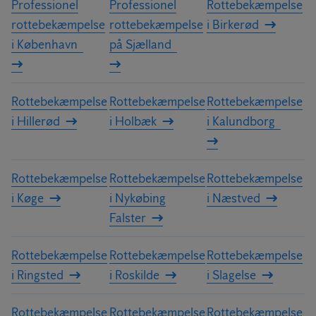
Professionel
Professionel
Rottebekæmpelse
rottebekæmpelse
rottebekæmpelse
i Birkerød
i København
på Sjælland
Rottebekæmpelse
Rottebekæmpelse
Rottebekæmpelse
i Hillerød
i Holbæk
i Kalundborg
Rottebekæmpelse
Rottebekæmpelse
Rottebekæmpelse
i Køge
i Nykøbing
i Næstved
Falster
Rottebekæmpelse
Rottebekæmpelse
Rottebekæmpelse
i Ringsted
i Roskilde
i Slagelse
Rottebekæmpelse
Rottebekæmpelse
Rottebekæmpelse