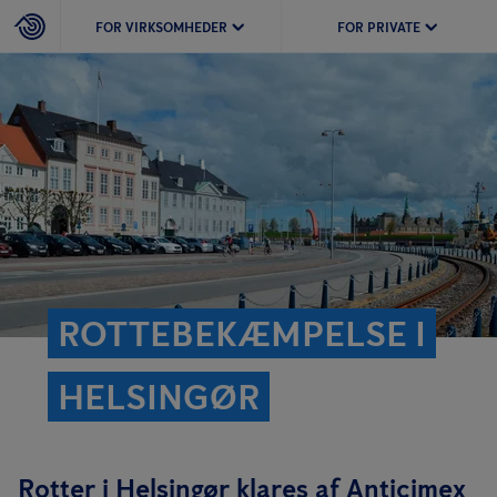
FOR VIRKSOMHEDER
FOR PRIVATE
ROTTEBEKÆMPELSE I
HELSINGØR
Rotter i Helsingør klares af Anticimex