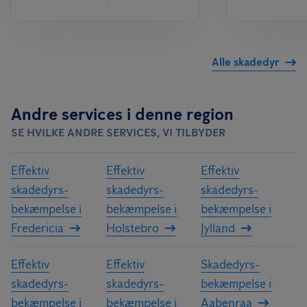
Alle skadedyr
Andre services i denne region
SE HVILKE ANDRE SERVICES, VI TILBYDER
Effektiv
Effektiv
Effektiv
skadedyrs­
skadedyrs­
skadedyrs­
bekæmpelse i
bekæmpelse i
bekæmpelse i
Fredericia
Holstebro
Jylland
Effektiv
Effektiv
Skadedyrs­
skadedyrs­
skadedyrs­
bekæmpelse i
bekæmpelse i
bekæmpelse i
Aabenraa