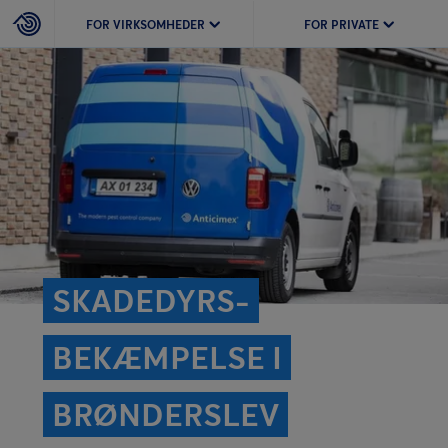
FOR VIRKSOMHEDER
FOR PRIVATE
SKADEDYRS­
BEKÆMPELSE I
BRØNDERSLEV