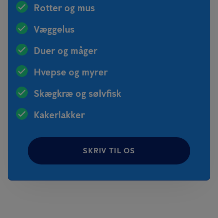
Rotter og mus
Væggelus
Duer og måger
Hvepse og myrer
Skægkræ og sølvfisk
Kakerlakker
SKRIV TIL OS