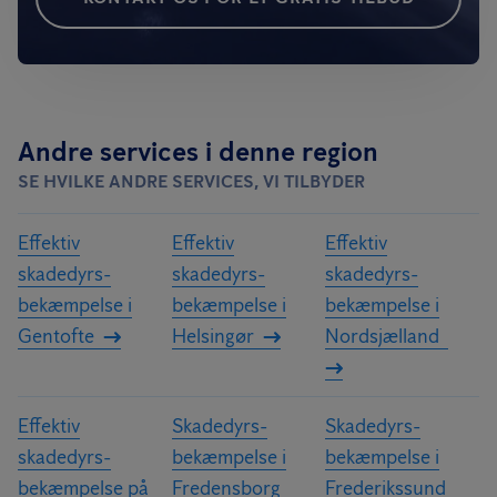
Andre services i denne region
SE HVILKE ANDRE SERVICES, VI TILBYDER
Effektiv
Effektiv
Effektiv
skadedyrs­
skadedyrs­
skadedyrs­
bekæmpelse i
bekæmpelse i
bekæmpelse i
Gentofte
Helsingør
Nordsjælland
Effektiv
Skadedyrs­
Skadedyrs­
skadedyrs­
bekæmpelse i
bekæmpelse i
bekæmpelse på
Fredensborg
Frederikssund