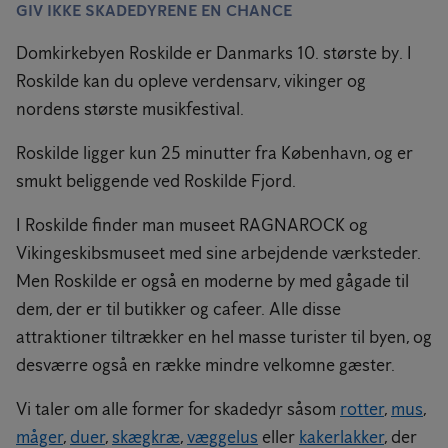
GIV IKKE SKADEDYRENE EN CHANCE
Domkirkebyen Roskilde er Danmarks 10. største by. I
Roskilde kan du opleve verdensarv, vikinger og
nordens største musikfestival.
Roskilde ligger kun 25 minutter fra København, og er
smukt beliggende ved Roskilde Fjord.
I Roskilde finder man museet RAGNAROCK og
Vikingeskibsmuseet med sine arbejdende værksteder.
Men Roskilde er også en moderne by med gågade til
dem, der er til butikker og cafeer. Alle disse
attraktioner tiltrækker en hel masse turister til byen, og
desværre også en række mindre velkomne gæster.
Vi taler om alle former for skadedyr såsom
rotter
,
mus
,
måger
,
duer
,
skægkræ
,
væggelus
eller
kakerlakker
, der