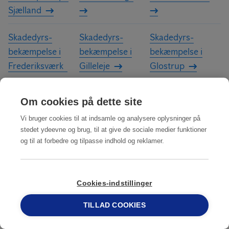
Sjælland
Skadedyrs­
Skadedyrs­
Skadedyrs­
bekæmpelse i
bekæmpelse i
bekæmpelse i
Frederiksværk
Gilleleje
Glostrup
Om cookies på dette site
Skadedyrs­
Skadedyrs­
Skadedyrs­
Vi bruger cookies til at indsamle og analysere oplysninger på
bekæmpelse i
bekæmpelse i
bekæmpelse i
stedet ydeevne og brug, til at give de sociale medier funktioner
Helsinge
Hillerød
Holbæk
og til at forbedre og tilpasse indhold og reklamer.
Skadedyrs­
Skadedyrs­
Skadedyrs­
bekæmpelse i
bekæmpelse i
bekæmpelse i
Cookies-indstillinger
Hørsholm
Kalundborg
København
TILLAD COOKIES
69 15 17 44