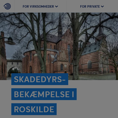
FOR VIRKSOMHEDER
FOR PRIVATE
SKADEDYRS­
BEKÆMPELSE I
ROSKILDE