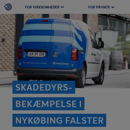
FOR VIRKSOMHEDER
FOR PRIVATE
SKADEDYRS­
BEKÆMPELSE I
NYKØBING FALSTER