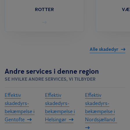
ROTTER
VÆ
Alle skadedyr
Andre services i denne region
SE HVILKE ANDRE SERVICES, VI TILBYDER
Effektiv
Effektiv
Effektiv
skadedyrs­
skadedyrs­
skadedyrs­
bekæmpelse i
bekæmpelse i
bekæmpelse i
Gentofte
Helsingør
Nordsjælland