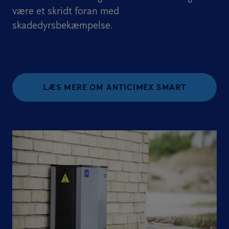
være et skridt foran med
skadedyrsbekæmpelse.
LÆS MERE OM ANTICIMEX SMART