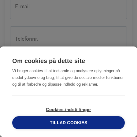
E-mail
Telefonnr.
Om cookies på dette site
Adresse
Vi bruger cookies til at indsamle og analysere oplysninger på
stedet ydeevne og brug, til at give de sociale medier funktioner
og til at forbedre og tilpasse indhold og reklamer.
Postnr.
Cookies-indstillinger
TILLAD COOKIES
69 15 17 44
Hvad drejer henvendelsen sig om?