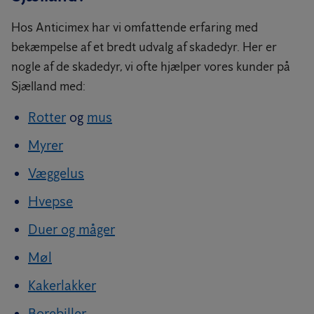
Hos Anticimex har vi omfattende erfaring med
bekæmpelse af et bredt udvalg af skadedyr. Her er
nogle af de skadedyr, vi ofte hjælper vores kunder på
Sjælland med:
Rotter
og
mus
Myrer
Væggelus
Hvepse
Duer og måger
Møl
Kakerlakker
Borebiller