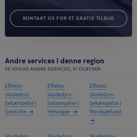
KONTAKT OS FOR ET GRATIS TILBUD
Andre services i denne region
SE HVILKE ANDRE SERVICES, VI TILBYDER
Effektiv
Effektiv
Effektiv
skadedyrs­
skadedyrs­
skadedyrs­
bekæmpelse i
bekæmpelse i
bekæmpelse i
Gentofte
Helsingør
Nordsjælland
Skadedyrs­
Skadedyrs­
Skadedyrs­