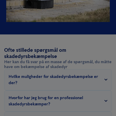
Ofte stillede spørgsmål om
skadedyrsbekæmpelse
Her kan du få svar på en masse af de spørgsmål, du måtte
have om bekæmpelse af skadedyr
Hvilke muligheder for skadedyrsbekæmpelse er
der?
Vi bekæmper skadedyr på en dyre- & miljøvenlig måde, i
Hvorfor har jeg brug for en professionel
overensstemmelse med lovgivningen. Det betyder, at vi f.eks.
skadedyrsbekæmper?
bruger giftfrie løsninger. For andre arter tyer vi til repellenter
Der er behov for ekspertviden, når skadedyr skal bekæmpes. De
eller beskyttelsesforanstaltninger samt fælder og konventionelle