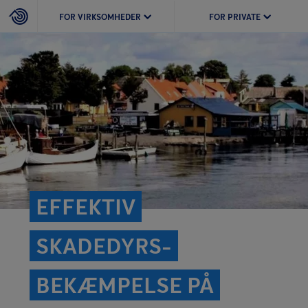
FOR VIRKSOMHEDER
FOR PRIVATE
EFFEKTIV
SKADEDYRS­
BEKÆMPELSE PÅ