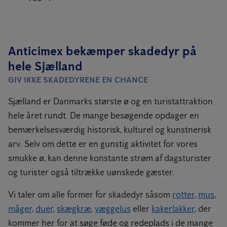
Anticimex bekæmper skadedyr på
hele Sjælland
GIV IKKE SKADEDYRENE EN CHANCE
Sjælland er Danmarks største ø og en turistattraktion
hele året rundt. De mange besøgende opdager en
bemærkelsesværdig historisk, kulturel og kunstnerisk
arv. Selv om dette er en gunstig aktivitet for vores
smukke ø, kan denne konstante strøm af dagsturister
og turister også tiltrække uønskede gæster.
Vi taler om alle former for skadedyr såsom
rotter
,
mus
,
måger
,
duer
,
skægkræ
,
væggelus
eller
kakerlakker
, der
kommer her for at søge føde og redeplads i de mange