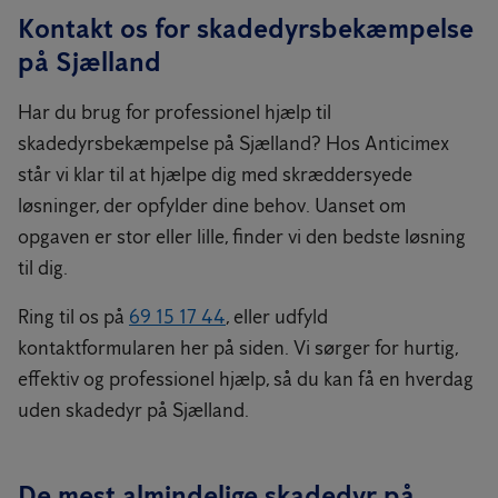
Bekæmpelsesmetode (giftfri, overvågning,
Kontakt os for skadedyrsbekæmpelse
Læs mere om lovgivningen inden for skadedyrsbekæmpelse hos
varmebehandling, gasning, osv.)
på Sjælland
Sværhedsgraden af angrebet
Miljøstyrelsen
.
Tjenester, der er inkluderet i din kontrakt
Generel hygiejne og miljømæssige faktorer
Har du brug for professionel hjælp til
skadedyrsbekæmpelse på Sjælland? Hos Anticimex
står vi klar til at hjælpe dig med skræddersyede
løsninger, der opfylder dine behov. Uanset om
opgaven er stor eller lille, finder vi den bedste løsning
til dig.
Ring til os på
69 15 17 44
, eller udfyld
kontaktformularen her på siden. Vi sørger for hurtig,
effektiv og professionel hjælp, så du kan få en hverdag
uden skadedyr på Sjælland.
De mest almindelige skadedyr på