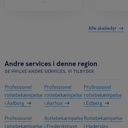
Alle skadedyr
Andre services i denne region
SE HVILKE ANDRE SERVICES, VI TILBYDER
Professionel
Professionel
Professionel
rottebekæmpelse
rottebekæmpelse
rottebekæmpelse
i Aalborg
i Aarhus
i Esbjerg
Professionel
Rottebekæmpelse
Rottebekæmpelse
rottebekæmpelse
i Frederikshavn
i Haderslev