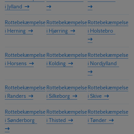
i Jylland
Rottebekæmpelse
Rottebekæmpelse
Rottebekæmpelse
i Herning
i Hjørring
i Holstebro
Rottebekæmpelse
Rottebekæmpelse
Rottebekæmpelse
i Horsens
i Kolding
i Nordjylland
Rottebekæmpelse
Rottebekæmpelse
Rottebekæmpelse
i Randers
i Silkeborg
i Skive
Rottebekæmpelse
Rottebekæmpelse
Rottebekæmpelse
i Sønderborg
i Thisted
i Tønder