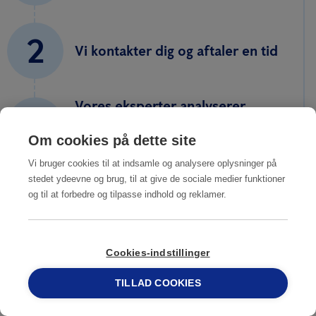
2
Vi kontakter dig og aftaler en tid
Vores eksperter analyserer
3
situationen og udarbejder et
Om cookies på dette site
uforpligtende tilbud
Vi bruger cookies til at indsamle og analysere oplysninger på
stedet ydeevne og brug, til at give de sociale medier funktioner
4
og til at forbedre og tilpasse indhold og reklamer.
Du accepterer vores forslag
Cookies-indstillinger
5
Du er fri for rotter
TILLAD COOKIES
69 15 17 44