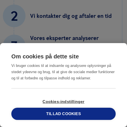
2
Vi kontakter dig og aftaler en tid
Vores eksperter analyserer
3
situationen og udarbejder et
uforpligtende tilbud
Om cookies på dette site
Vi bruger cookies til at indsamle og analysere oplysninger på
4
stedet ydeevne og brug, til at give de sociale medier funktioner
Du accepterer vores forslag
og til at forbedre og tilpasse indhold og reklamer.
5
Cookies-indstillinger
Du er fri for rotter
TILLAD COOKIES
69 15 17 44