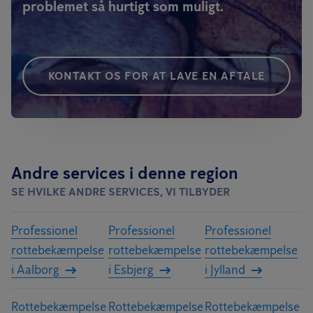
problemet så hurtigt som muligt.
KONTAKT OS FOR AT LAVE EN AFTALE
Andre services i denne region
SE HVILKE ANDRE SERVICES, VI TILBYDER
Professionel
Professionel
Professionel
rottebekæmpelse
rottebekæmpelse
rottebekæmpelse
i Aalborg
i Esbjerg
i Jylland
Rottebekæmpelse
Rottebekæmpelse
Rottebekæmpelse