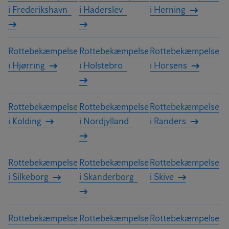
i Frederikshavn
i Haderslev
i Herning
Rottebekæmpelse
Rottebekæmpelse
Rottebekæmpelse
i Hjørring
i Holstebro
i Horsens
Rottebekæmpelse
Rottebekæmpelse
Rottebekæmpelse
i Kolding
i Nordjylland
i Randers
Rottebekæmpelse
Rottebekæmpelse
Rottebekæmpelse
i Silkeborg
i Skanderborg
i Skive
Rottebekæmpelse
Rottebekæmpelse
Rottebekæmpelse